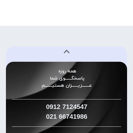
همه روزه
پاسخگـــــوی شما
عــــــزیـــــزان هستیــــــم
0912
7124547
021
66741986