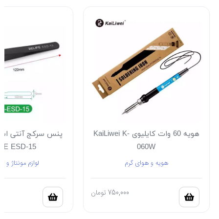
هویه 60 وات کایلیوی KaiLiwei K-
پنس سرکج آنتی است
FE ESD-15
060W
هویه و هوای گرم
لوازم مونتاژ و ل
750,000
تومان