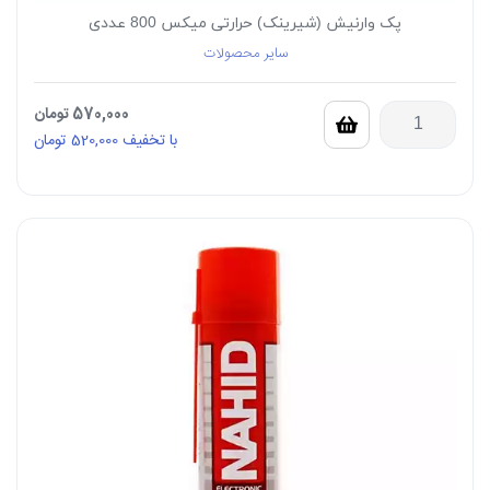
پک وارنیش (شیرینک) حرارتی میکس 800 عددی
سایر محصولات
570,000
تومان
با تخفیف
520,000
تومان