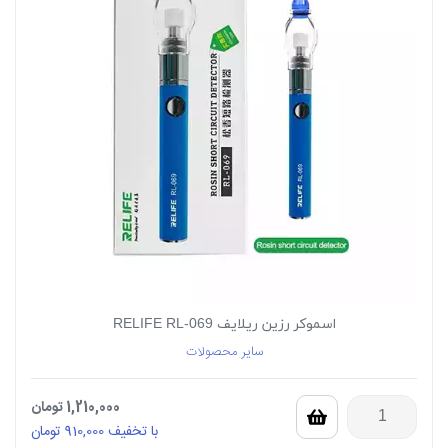
اسموکر رزین ریلایف RELIFE RL-069
سایر محصولات
1,210,000
تومان
با تخفیف
910,000
تومان