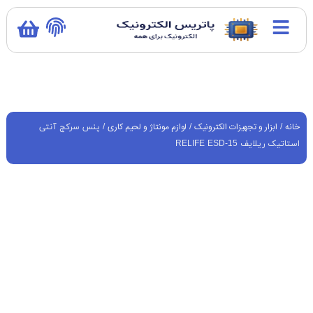
خانه
ابزار و تجهیزات الکترونیک
لوازم مونتاژ و لحیم کاری
/
/
/ پنس سرکج آنتی
استاتیک ریلایف RELIFE ESD-15