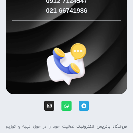
0912
7124547
021
66741986
فروشگاه پاتریس الکترونیک
فعالیت خود را در حوزه تهیه و توزیع