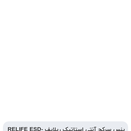
پنس سرکج آنتی استاتیک ریلایف RELIFE ESD-