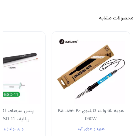
محصولات مشابه
هویه 60 وات کایلیوی KaiLiwei K-
پنس سرصاف آنتی
060W
ریلایف RELIFE ESD-11
هویه و هوای گرم
لوازم مونتاژ و ل