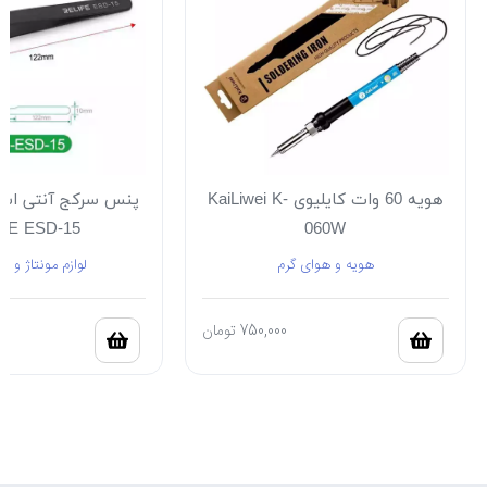
هویه 60 وات کایلیوی KaiLiwei K-
پنس سرکج آنتی است
FE ESD-15
060W
هویه و هوای گرم
لوازم مونتاژ و ل
750,000
تومان