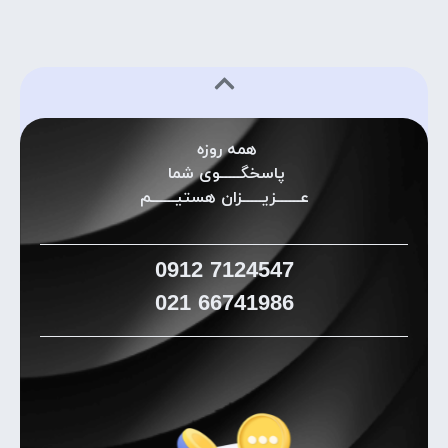
همه روزه
پاسخگـــــوی شما
عــــــزیـــــزان هستیــــــم
0912
7124547
021
66741986