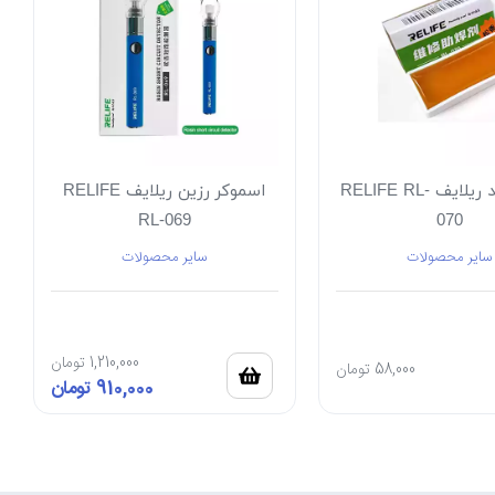
رزین جامد ریلایف RELIFE RL-
اسموکر رزین ریلایف RELIFE
RL-069
070
سایر محصولات
سایر محصولات
1,210,000
تومان
58,000
تومان
910,000
تومان