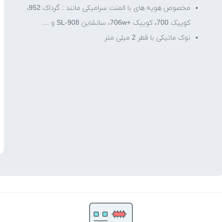
مخصوص هویه های با المنت سرامیکی مانند : گرداک 952،
کوییک 700، کوییک +706w، سانشاین SL-908 و …
نوک ماتیکی با قطر 2 میلی متر