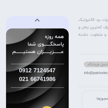
ات برد الکترونیک
صرف کمترین زمان و
ش و متفاوت داشته
همه روزه
پاسخگـــــوی شما
عــــــزیـــــزان هستیــــــم
ایمیل فروشگاه
0912
7124547
info@patriselect
021
66741986
جوزها