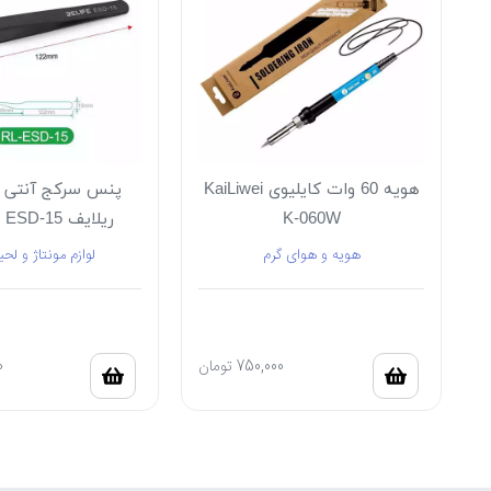
هویه 60 وات کایلیوی KaiLiwei
پنس سرکج آنتی 
K-060W
ریلایف RELIFE ESD-15
هویه و هوای گرم
لوازم مونتاژ و لحی
750,000
تومان
0