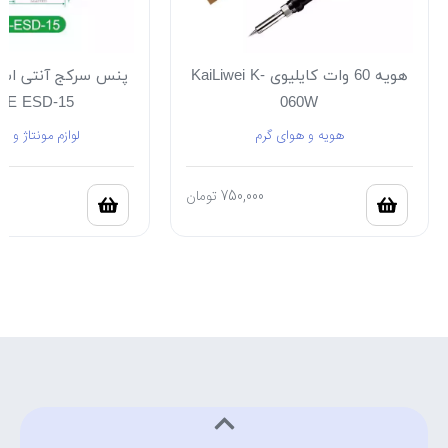
هویه 60 وات کایلیوی KaiLiwei K-
پنس سرکج آنتی است
FE ESD-15
060W
هویه و هوای گرم
لوازم مونتاژ و ل
750,000
تومان