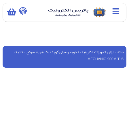
خانه
ابزار و تجهیزات الکترونیک
هویه و هوای گرم
/
/
/ نوک هویه سرکج مکانیک
MECHANIC 900M-T-IS