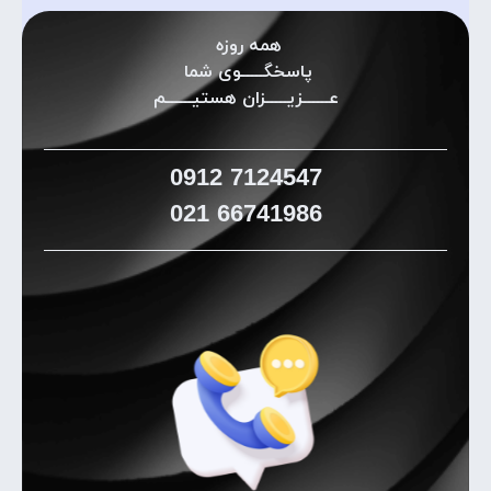
همه روزه
پاسخگـــــوی شما
عــــــزیـــــزان هستیــــــم
0912
7124547
021
66741986