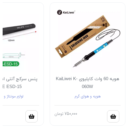
هویه 60 وات کایلیوی KaiLiwei K-
پنس سرکج آنتی است
FE ESD-15
060W
هویه و هوای گرم
لوازم مونتاژ و ل
750,000
تومان