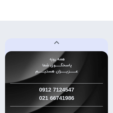
همه روزه
پاسخگـــــوی شما
عــــــزیـــــزان هستیــــــم
0912
7124547
021
66741986