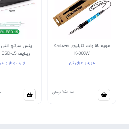
هویه 60 وات کایلیوی KaiLiwei
پنس سرکج آنتی 
K-060W
ریلایف RELIFE ESD-15
هویه و هوای گرم
لوازم مونتاژ و لحی
750,000
تومان
0