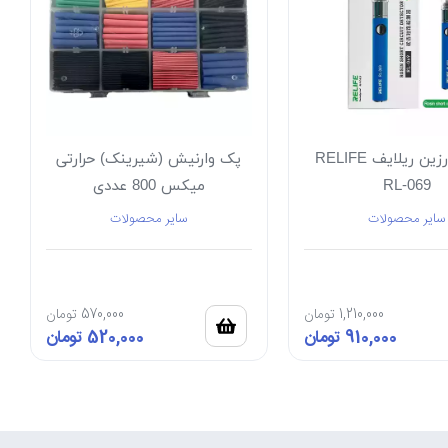
اسموکر رزین ریلایف RELIFE
پک وارنیش (شیرینک) حرارتی
RL-069
میکس 800 عددی
سایر محصولات
سایر محصولات
1,210,000
تومان
570,000
تومان
910,000
تومان
520,000
تومان