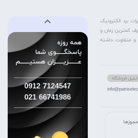
ات برد الکترونیک
صرف کمترین زمان و
ش و متفاوت داشته
همه روزه
پاسخگـــــوی شما
عــــــزیـــــزان هستیــــــم
ایمیل فروشگاه
0912
7124547
info@patriselect
021
66741986
جوزها