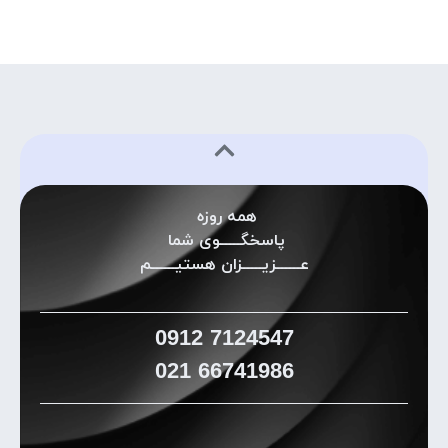
همه روزه
پاسخگـــــوی شما
عــــــزیـــــزان هستیــــــم
0912
7124547
021
66741986