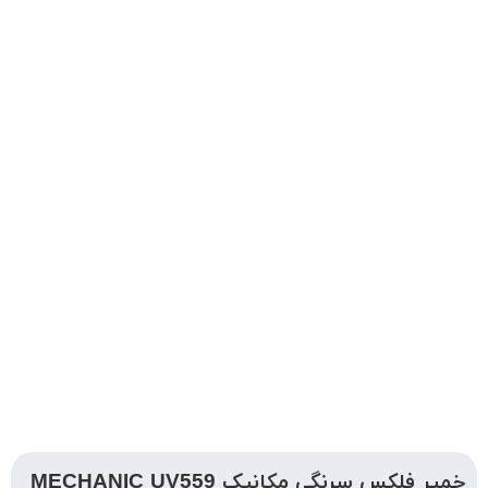
خمیر فلکس سرنگی مکانیک MECHANIC UV559