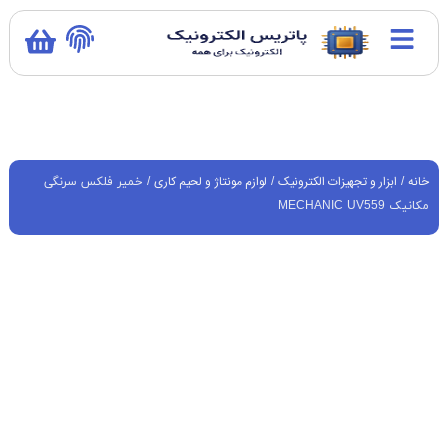
خانه
ابزار و تجهیزات الکترونیک
لوازم مونتاژ و لحیم کاری
/
/
/ خمیر فلکس سرنگی
مکانیک MECHANIC UV559