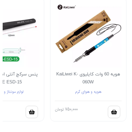
هویه 60 وات کایلیوی KaiLiwei K-
پنس سرکج آنتی است
FE ESD-15
060W
هویه و هوای گرم
لوازم مونتاژ و ل
750,000
تومان