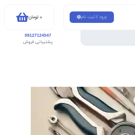
0
تومان
ورود / ثبت نام
09127124547
پشتیبانی فروش