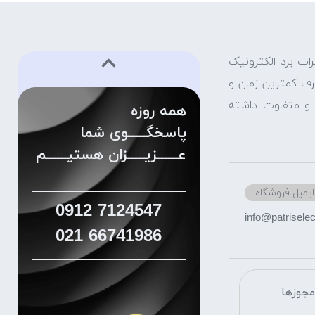
ات برد الکترونیک
صرف کمترین زمان و
ش و متفاوت داشته
همه روزه
پاسخگـــــوی شما
عــــــزیـــــزان هستیــــــم
ایمیل فروشگاه
0912
7124547
info@patriselect
021
66741986
جوزها